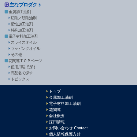
主なプロダクト
金属加工油剤
切削／研削油剤
塑性加工油剤
特殊加工油剤
電子材料加工油剤
スライスオイル
ラッピングオイル
その他
花関連ＴＯＰページ
使用用途で探す
商品名で探す
トピックス
トップ
金属加工油剤
電子材料加工油剤
花関連
会社概要
採用情報
お問い合わせ Contact
個人情報保護方針