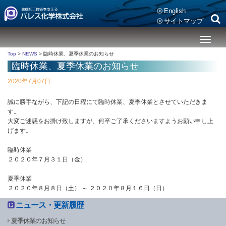
English
サイトマップ
メ
ニ
Top
>
NEWS
>
臨時休業、夏季休業のお知らせ
ュ
臨時休業、夏季休業のお知らせ
ー
2020年7月07日
誠に勝手ながら、下記の日程にて臨時休業、夏季休業とさせていただきま
す。
大変ご迷惑をお掛け致しますが、何卒ご了承くださいますようお願い申し上
げます。
臨時休業
２０２０年７月３１日（金）
夏季休業
２０２０年８月８日（土） ～ ２０２０年８月１６日（日）
ニュース・更新履歴
夏季休業のお知らせ