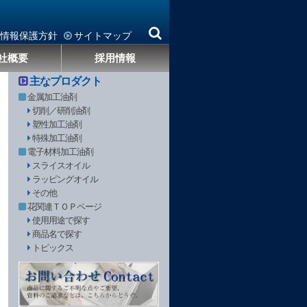
情報保護方針
サイトマップ
社概要
採用情報
主なプロダクト
金属加工油剤
切削／研削油剤
塑性加工油剤
特殊加工油剤
電子材料加工油剤
スライスオイル
ラッピングオイル
その他
花関連ＴＯＰページ
使用用途で探す
商品名で探す
トピックス