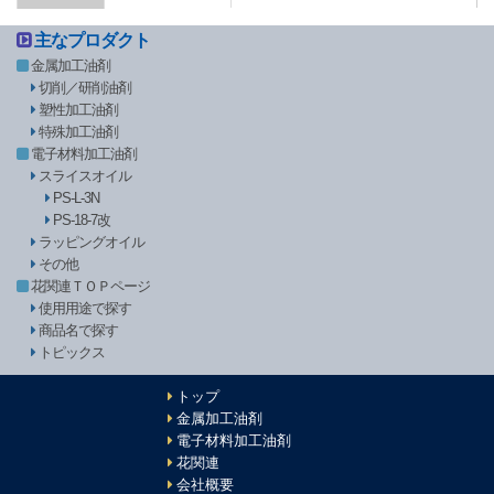
主なプロダクト
金属加工油剤
切削／研削油剤
塑性加工油剤
特殊加工油剤
電子材料加工油剤
スライスオイル
PS-L-3N
PS-18-7改
ラッピングオイル
その他
花関連ＴＯＰページ
使用用途で探す
商品名で探す
トピックス
トップ
金属加工油剤
電子材料加工油剤
花関連
会社概要