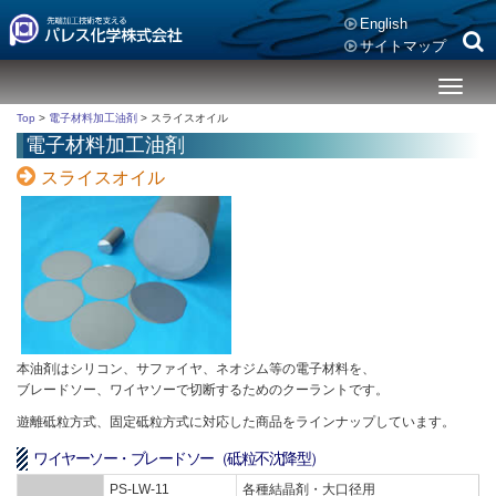
English
サイトマップ
メ
ニ
Top
>
電子材料加工油剤
>
スライスオイル
ュ
電子材料加工油剤
ー
スライスオイル
本油剤はシリコン、サファイヤ、ネオジム等の電子材料を、
ブレードソー、ワイヤソーで切断するためのクーラントです。
遊離砥粒方式、固定砥粒方式に対応した商品をラインナップしています。
ワイヤーソー・ブレードソー（砥粒不沈降型）
PS-LW-11
各種結晶剤・大口径用