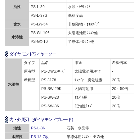
油性
PS-L-39
水晶・ｾﾗﾐｯｸｽ
PS-L-37S
低粘度品
含水
PS-LW-54
非危険物・ｵｲﾙﾀｲﾌﾟ
PS-GL-106
太陽電池用ｼﾘｺﾝ他
水溶性
PS-GX-10
半導体用ｼﾘｺﾝ他
ダイヤモンドワイヤーソー
タイプ
品名
用途
希釈倍率
原液型
PS-DWSｼﾘｰｽﾞ
太陽電池用ｼﾘｺﾝ
‐
希釈型
PS-3178
ｻﾌｧｲｱ・炭化珪素
20倍
水溶性
PS-SW-29K
太陽電池用
20～50倍
PS-SW-23
ﾈｵｼﾞﾑ用
20倍
PS-SW-36
低泡性ﾀｲﾌﾟ
20倍
内・外周刃（ダイヤモンドブレード）
油性
PS-L-3N
石英・水晶等
水溶性
PS-18-7改
半導体用ｼﾘｺﾝ・その他