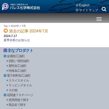
English
サイトマップ
メ
ニ
Top
>
2024年
>
7月
ュ
過去の記事 2024年7月
ー
2024.7.17
夏季休業のお知らせ
主なプロダクト
金属加工油剤
切削／研削油剤
塑性加工油剤
特殊加工油剤
電子材料加工油剤
スライスオイル
ラッピングオイル
その他
花関連ＴＯＰページ
使用用途で探す
商品名で探す