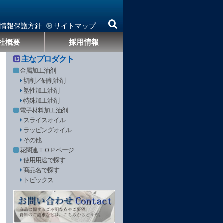
情報保護方針
サイトマップ
社概要
採用情報
主なプロダクト
金属加工油剤
切削／研削油剤
塑性加工油剤
特殊加工油剤
電子材料加工油剤
スライスオイル
ラッピングオイル
その他
花関連ＴＯＰページ
使用用途で探す
商品名で探す
トピックス