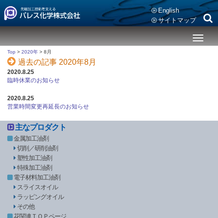
English
サイトマップ
メ
ニ
Top
>
2020年
>
8月
ュ
過去の記事 2020年8月
ー
2020.8.25
臨時休業のお知らせ
2020.8.25
営業時間変更再延長のお知らせ
主なプロダクト
金属加工油剤
切削／研削油剤
塑性加工油剤
特殊加工油剤
電子材料加工油剤
スライスオイル
ラッピングオイル
その他
花関連ＴＯＰページ