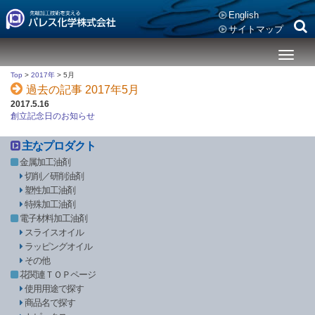
English
サイトマップ
メ
ニ
Top
>
2017年
>
5月
ュ
過去の記事 2017年5月
ー
2017.5.16
創立記念日のお知らせ
主なプロダクト
金属加工油剤
切削／研削油剤
塑性加工油剤
特殊加工油剤
電子材料加工油剤
スライスオイル
ラッピングオイル
その他
花関連ＴＯＰページ
使用用途で探す
商品名で探す