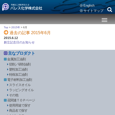
English
サイトマップ
メ
ニ
Top
>
2015年
>
6月
ュ
過去の記事 2015年6月
ー
2015.6.12
創立記念日のお知らせ
主なプロダクト
金属加工油剤
切削／研削油剤
塑性加工油剤
特殊加工油剤
電子材料加工油剤
スライスオイル
ラッピングオイル
その他
花関連ＴＯＰページ
使用用途で探す
商品名で探す