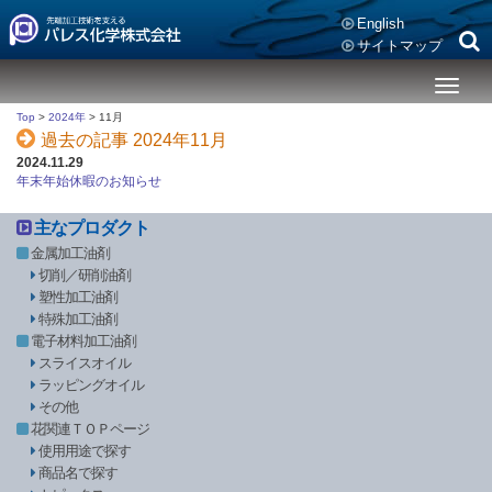
English
サイトマップ
メ
ニ
Top
>
2024年
>
11月
ュ
過去の記事 2024年11月
ー
2024.11.29
年末年始休暇のお知らせ
主なプロダクト
金属加工油剤
切削／研削油剤
塑性加工油剤
特殊加工油剤
電子材料加工油剤
スライスオイル
ラッピングオイル
その他
花関連ＴＯＰページ
使用用途で探す
商品名で探す