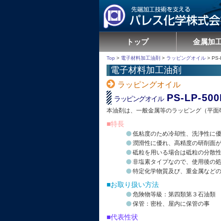
トップ
金属加
Top
>
電子材料加工油剤
>
ラッピングオイル
>
PS-
電子材料加工油剤
ラッピングオイル
PS-LP-50
ラッピングオイル
本油剤は、一般金属等のラッピング（平面
■特長
低粘度のため冷却性、洗浄性に
潤滑性に優れ、高精度の研削面
砥粒を用いる場合は砥粒の分散
非塩素タイプなので、使用後の
特定化学物質及び、重金属など
■お取り扱い方法
危険物等級：第四類第３石油類
保管：密栓、屋内に保管の事
■代表性状