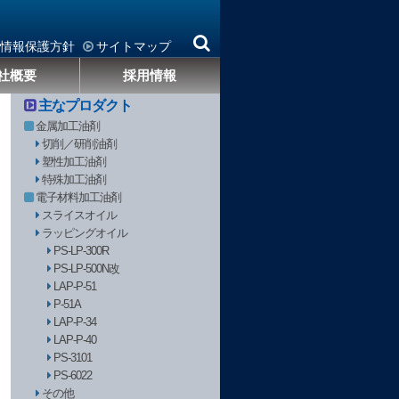
情報保護方針
サイトマップ
社概要
採用情報
主なプロダクト
金属加工油剤
切削／研削油剤
塑性加工油剤
特殊加工油剤
電子材料加工油剤
スライスオイル
ラッピングオイル
PS-LP-300R
PS-LP-500N改
LAP-P-51
P-51A
LAP-P-34
LAP-P-40
PS-3101
PS-6022
その他