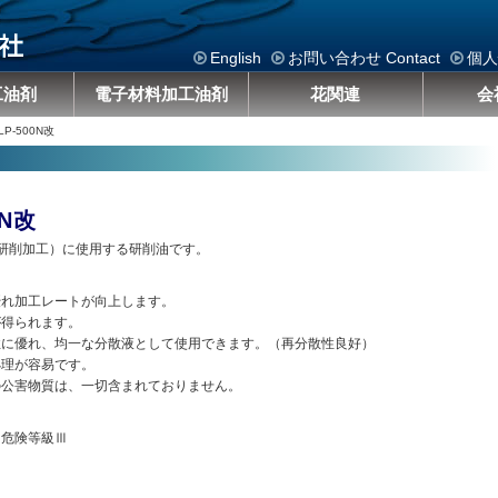
English
お問い合わせ Contact
個人
工油剤
電子材料加工油剤
花関連
会
LP-500N改
0N改
研削加工）に使用する研削油です。
優れ加工レートが向上します。
が得られます。
性に優れ、均一な分散液として使用できます。（再分散性良好）
処理が容易です。
の公害物質は、一切含まれておりません。
 危険等級Ⅲ