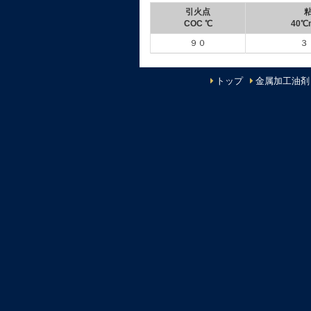
引火点
COC ℃
40℃
９０
３
トップ
金属加工油剤