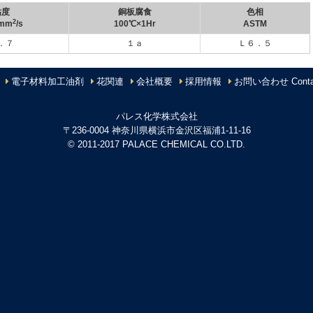
粘度
銅板腐食
色相
2
mm
/s
100℃×1Hr
ASTM
．７
１ａ
Ｌ６．５
電子材料加工油剤
花関連
会社概要
採用情報
お問い合わせ Conta
パレス化学株式会社
〒236-0004 神奈川県横浜市金沢区福浦1-11-16
© 2011-2017 PALACE CHEMICAL CO.LTD.