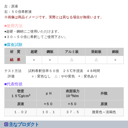
左：原液
右：５０倍希釈液
※画像は商品イメージです。実際とは異なる場合が御座います。
■使用方法
●超硬・鋼材にご使用いただけます。
●３０～５０倍に希釈してご使用下さい。
■腐食試験
材 質
超硬
鋼板
アルミ板
亜鉛板
銅板
結 果
○
○
△
△
○
テスト方法 試料希釈倍率５０倍 ２５℃半浸漬 ４８時間
評価 ○：変色なし △：やや変色 ×：変色あり
■代表性状
密度
表面張力
ｐＨ
外観
3
-3
１５℃g/cm
10
N/m
原液
×５０
×５０
原液
１．０２
１０．１
３７．５
微黄色～淡褐色
主なプロダクト