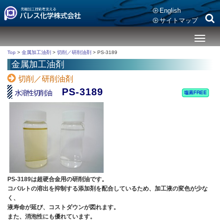
English
サイトマップ
メ
ニ
Top
>
金属加工油剤
>
切削／研削油剤
>
PS-3189
ュ
金属加工油剤
ー
切削／研削油剤
PS-3189
水溶性切削油
PS-3189は超硬合金用の研削油です。
コバルトの溶出を抑制する添加剤を配合しているため、加工液の変色が少な
く、
液寿命が延び、コストダウンが図れます。
また、消泡性にも優れています。