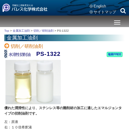
English
サイトマップ
メ
ニ
Top
>
金属加工油剤
>
切削／研削油剤
>
PS-1322
ュ
金属加工油剤
ー
切削／研削油剤
PS-1322
水溶性切削油
優れた潤滑性により、ステンレス等の難削材の加工に適したエマルジョンタ
イプの切削油剤です。
左：原液
右：１０倍希釈液