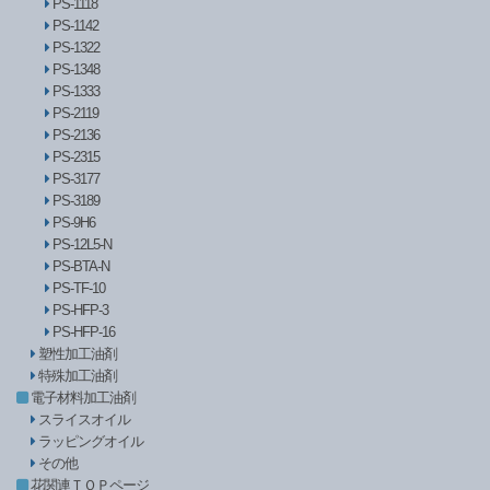
PS-1118
PS-1142
PS-1322
PS-1348
PS-1333
PS-2119
PS-2136
PS-2315
PS-3177
PS-3189
PS-9H6
PS-12L5-N
PS-BTA-N
PS-TF-10
PS-HFP-3
PS-HFP-16
塑性加工油剤
特殊加工油剤
電子材料加工油剤
スライスオイル
ラッピングオイル
その他
花関連ＴＯＰページ