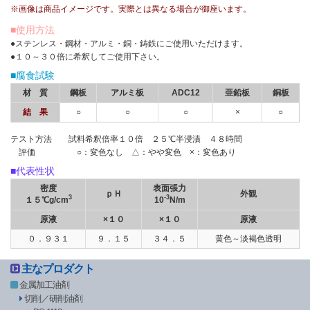
※画像は商品イメージです。実際とは異なる場合が御座います。
■使用方法
●ステンレス・鋼材・アルミ・銅・鋳鉄にご使用いただけます。
●１０～３０倍に希釈してご使用下さい。
■腐食試験
材 質
鋼板
アルミ板
ADC12
亜鉛板
銅板
結 果
○
○
○
×
○
テスト方法 試料希釈倍率１０倍 ２５℃半浸漬 ４８時間
評価 ○：変色なし △：やや変色 ×：変色あり
■代表性状
密度
表面張力
ｐＨ
外観
3
-3
１５℃g/cm
10
N/m
原液
×１０
×１０
原液
０．９３１
９．１５
３４．５
黄色～淡褐色透明
主なプロダクト
金属加工油剤
切削／研削油剤