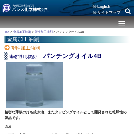
English
サイトマップ
メ
ニ
Top
>
金属加工油剤
>
塑性加工油剤
>
パンチングオイル4B
ュ
金属加工油剤
ー
塑性加工油剤
パンチングオイル4B
速乾性打ち抜き油
精密な薄板の打ち抜き油、またタッピングオイルとして開発された乾燥性の
製品です。
原液