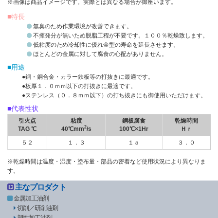
※画像は商品イメージです。実際とは異なる場合が御座います。
■特長
無臭のため作業環境が改善できます。
不揮発分が無いため脱脂工程が不要です。１００％乾燥致します。
低粘度のため冷却性に優れ金型の寿命を延長させます。
ほとんどの金属に対して腐食の心配がありません。
■用途
●銅・銅合金・カラー鉄板等の打抜きに最適です。
●板厚１．０ｍｍ以下の打抜きに最適です。
●ステンレス（０．８ｍｍ以下）の打ち抜きにも御使用いただけます。
■代表性状
引火点
粘度
銅板腐食
乾燥時間
2
TAG ℃
40℃mm
/s
100℃×1Hr
Ｈｒ
５２
１．３
１ａ
３．０
※乾燥時間は温度・湿度・塗布量・部品の密着など使用状況により異なりま
す。
主なプロダクト
金属加工油剤
切削／研削油剤
塑性加工油剤